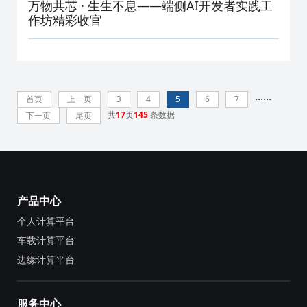
万物共芯 · 生生不息——端侧AI开发者实践工
作坊精彩收官
···
···
首页
上一页
3
4
5
6
7
共
17
页
145
条数据
下一页
尾页
产品中心
个人计算平台
车载计算平台
边缘计算平台
服务中心