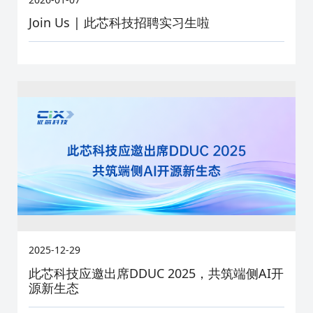
Join Us | 此芯科技招聘实习生啦
2025-12-29
此芯科技应邀出席DDUC 2025，共筑端侧AI开
源新生态