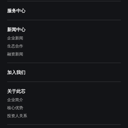
服务中心
新闻中心
企业新闻
生态合作
融资新闻
加入我们
关于此芯
企业简介
核心优势
投资人关系