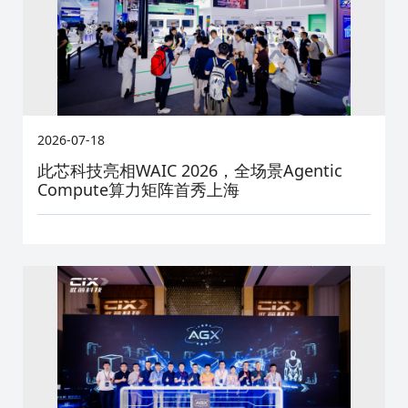
2026-07-18
此芯科技亮相WAIC 2026，全场景Agentic
Compute算力矩阵首秀上海