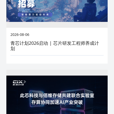
2026-08-06
青芯计划2026启动 | 芯片研发工程师养成计
划