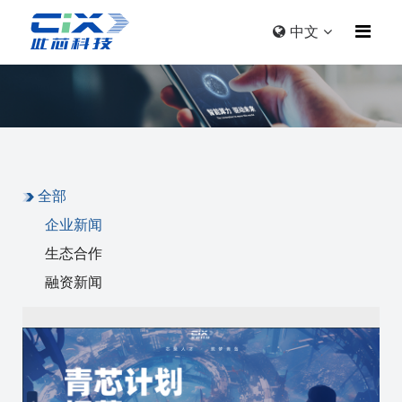
中文
全部
企业新闻
生态合作
融资新闻