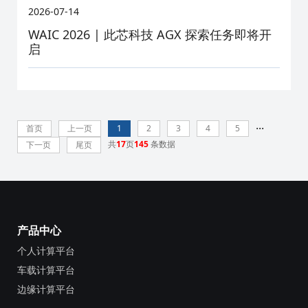
2026-07-14
WAIC 2026 | 此芯科技 AGX 探索任务即将开
启
···
首页
上一页
1
2
3
4
5
共
17
页
145
条数据
下一页
尾页
产品中心
个人计算平台
车载计算平台
边缘计算平台