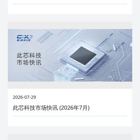
2026-07-29
此芯科技市场快讯 (2026年7月)