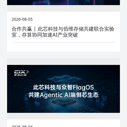
2026-08-05
合作共赢 | 此芯科技与佰维存储共建联合实验
室，存算协同加速AI产业突破
2026-08-04