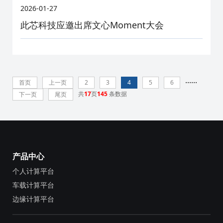
2026-01-27
此芯科技应邀出席文心Moment大会
···
···
首页
上一页
2
3
4
5
6
共
17
页
145
条数据
下一页
尾页
产品中心
个人计算平台
车载计算平台
边缘计算平台