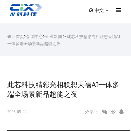
中文
>
>
>
>
首页
新闻中心
企业新闻
此芯科技精彩亮相联想天禧AI
一体多端全场景新品超能之夜
此芯科技精彩亮相联想天禧AI一体多
端全场景新品超能之夜
分享：
2026-05-22