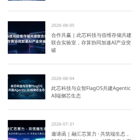
2026-08-05
合作共赢 | 此芯科技与佰维存储共建
联合实验室，存算协同加速AI产业突
破
2026-08-04
此芯科技与众智FlagOS共建Agentic
AI端侧芯生态
2026-07-31
邀请函 | 融汇芯算力 · 共筑端生态，