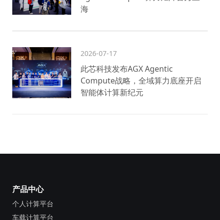
海
2026-07-17
此芯科技发布AGX Agentic
Compute战略，全域算力底座开启
智能体计算新纪元
产品中心
个人计算平台
车载计算平台