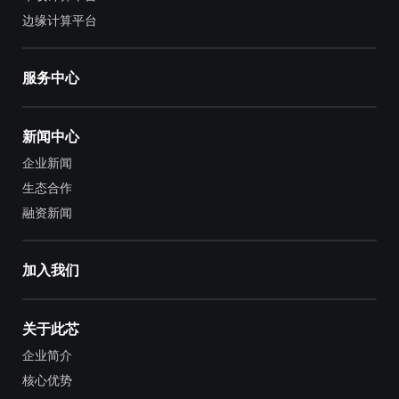
边缘计算平台
服务中心
新闻中心
企业新闻
生态合作
融资新闻
加入我们
关于此芯
企业简介
核心优势