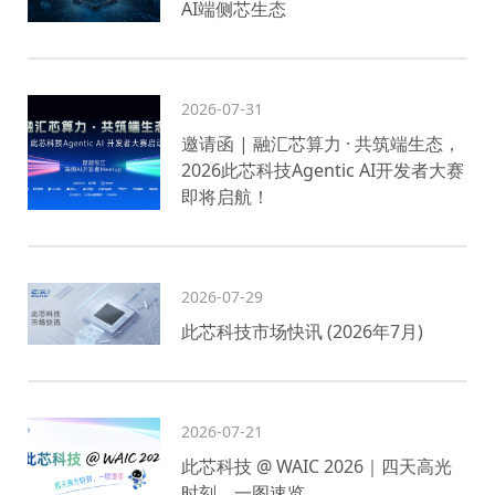
AI端侧芯生态
2026-07-31
邀请函 | 融汇芯算力 · 共筑端生态，
2026此芯科技Agentic AI开发者大赛
即将启航！
2026-07-29
此芯科技市场快讯 (2026年7月)
2026-07-21
此芯科技 @ WAIC 2026｜四天高光
时刻，一图速览