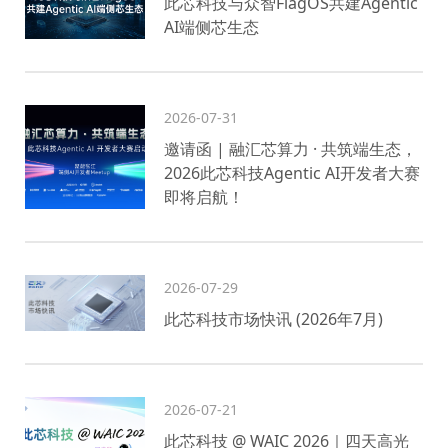
此芯科技与众智FlagOS共建Agentic
AI端侧芯生态
2026-07-31
邀请函 | 融汇芯算力 · 共筑端生态，
2026此芯科技Agentic AI开发者大赛
即将启航！
2026-07-29
此芯科技市场快讯 (2026年7月)
2026-07-21
此芯科技 @ WAIC 2026｜四天高光