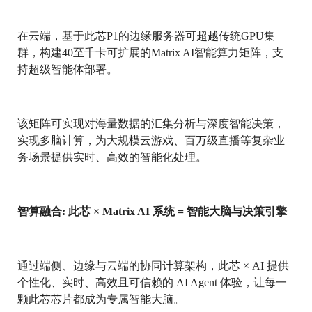
在云端，基于此芯P1的边缘服务器可超越传统GPU集
群，构建40至千卡可扩展的Matrix AI智能算力矩阵，支
持超级智能体部署。
该矩阵可实现对海量数据的汇集分析与深度智能决策，
实现多脑计算，为大规模云游戏、百万级直播等复杂业
务场景提供实时、高效的智能化处理。
智算融合: 此芯 × Matrix AI 系统 = 智能大脑与决策引擎
通过端侧、边缘与云端的协同计算架构，此芯 × AI 提供
个性化、实时、高效且可信赖的 AI Agent 体验，让每一
颗此芯芯片都成为专属智能大脑。