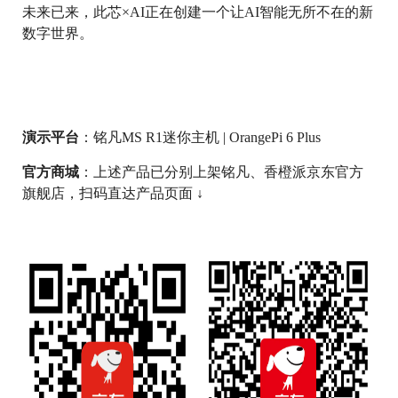
未来已来，此芯×AI正在创建一个让AI智能无所不在的新
数字世界。
演示平台
：铭凡MS R1迷你主机 | OrangePi 6 Plus
官方商城
：上述产品已分别上架铭凡、香橙派京东官方
旗舰店，扫码直达产品页面 ↓