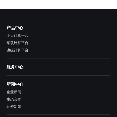
产品中心
个人计算平台
车载计算平台
边缘计算平台
服务中心
新闻中心
企业新闻
生态合作
融资新闻