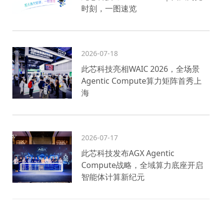
时刻，一图速览
2026-07-18
此芯科技亮相WAIC 2026，全场景
Agentic Compute算力矩阵首秀上
海
2026-07-17
此芯科技发布AGX Agentic
Compute战略，全域算力底座开启
智能体计算新纪元