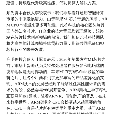
建设，持续迭代升级高性能、低功耗算力解决方案。
顺为资本合伙人李锐表示：
我们非常看好通用智能计算
市场的未来发展潜力。由于苹果M1芯片带起的风潮，AR
M CPU市场迎来更多可能性。此芯科技的核心团队兼具
国内外知名芯片、IT企业的技术背景及管理经验，始终
站在芯片技术创新领域的前沿。我们相信此芯科技团队
将为高性能计算领域持续贡献力量，期待共同见证CPU
芯片行业的未来发展。
启明创投合伙人叶冠泰表示：
2020年苹果发布M1芯片之
前，市场上普遍认为英特尔处理器在服务器和电脑端的
统治地位是无可撼动的。苹果M1在打破Wintel联盟的局
势之后，让各个厂商看到了更加丰富的产品差异化的实
现。ARM技术的发展已经到了能够胜任高性能计算的需
求的阶段，必然会与x86展开竞争。ARM架构主导了移动
互联网和IoT领域，随着AR/VR、智能汽车的普及，在未
来数字世界，ARM架构的CPU会扮演越来越重要的角
色。CPU一直是芯片所有种类里的重中之重。基于ARM