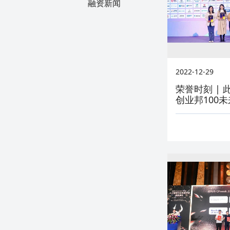
融资新闻
2022-12-29
荣誉时刻 | 
创业邦100