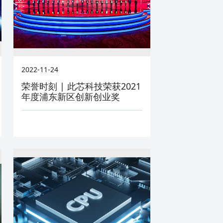
2022-11-24
荣誉时刻 | 此芯科技荣获2021
年度浦东新区创新创业奖