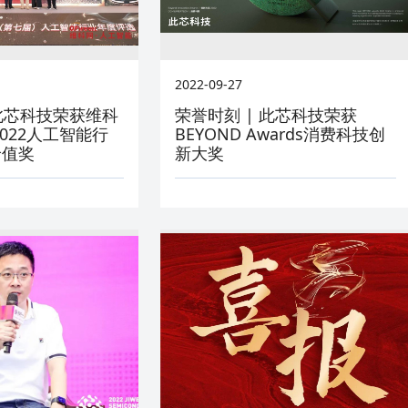
2022-09-27
 此芯科技荣获维科
荣誉时刻 | 此芯科技荣获
 2022人工智能行
BEYOND Awards消费科技创
价值奖
新大奖