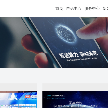
首页
产品中心
服务中心
新