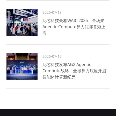
2026-07-18
此芯科技亮相WAIC 2026，全场景
Agentic Compute算力矩阵首秀上
海
2026-07-17
此芯科技发布AGX Agentic
Compute战略，全域算力底座开启
智能体计算新纪元