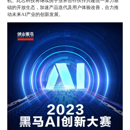
机。此芯科技将继续携手业界合作伙伴共建统一算力基
础的开放生态，加速产品迭代及用户体验改善，合力推
动未来AI产业的创新发展。