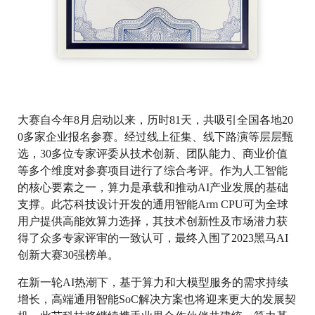
大赛自今年8月启动以来，历时81天，共吸引全国各地20
0多家企业报名参赛。经过线上征集、线下路演等层层甄
选，30多位专家评委从技术创新、团队能力、商业价值
等多个维度对参赛项目进行了综合考评。作为人工智能
的核心要素之一，算力是承载和推动AI产业发展的基础
支撑。此芯科技设计开发的通用智能Arm CPU可为全球
用户提供高能效算力选择，其技术创新性及市场潜力获
得了众多专家评审的一致认可，最终入围了2023黑马AI
创新大赛30强榜单。
在新一轮AI热潮下，基于算力和大模型服务的需求持续
增长，高端通用智能SoC解决方案也将迎来更大的发展契