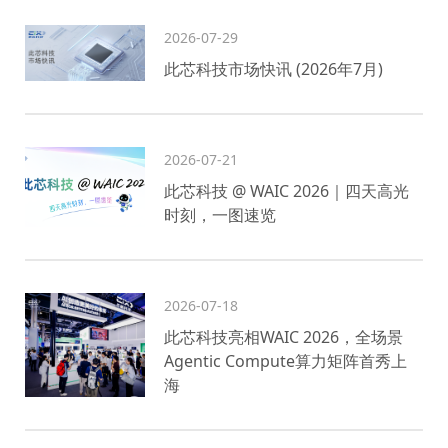
2026-07-29
此芯科技市场快讯 (2026年7月)
2026-07-21
此芯科技 @ WAIC 2026｜四天高光
时刻，一图速览
2026-07-18
此芯科技亮相WAIC 2026，全场景
Agentic Compute算力矩阵首秀上
海