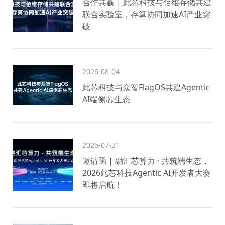
合作共赢 | 此芯科技与佰维存储共建
联合实验室，存算协同加速AI产业突
破
2026-08-04
此芯科技与众智FlagOS共建Agentic
AI端侧芯生态
2026-07-31
邀请函 | 融汇芯算力 · 共筑端生态，
2026此芯科技Agentic AI开发者大赛
即将启航！