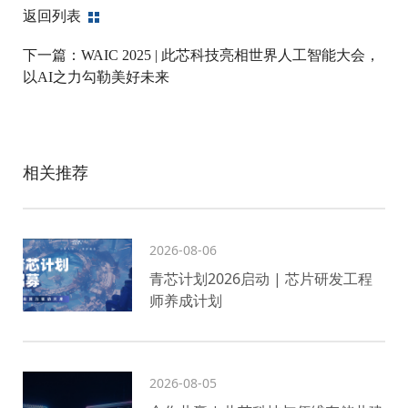
返回列表
下一篇：
WAIC 2025 | 此芯科技亮相世界人工智能大会，
以AI之力勾勒美好未来
相关推荐
2026-08-06
青芯计划2026启动 | 芯片研发工程
师养成计划
2026-08-05